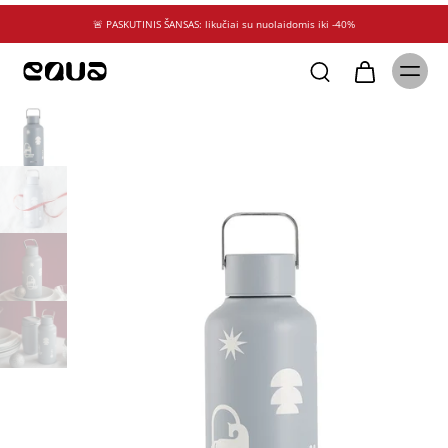
🚨 PASKUTINIS ŠANSAS: likučiai su nuolaidomis iki -40%