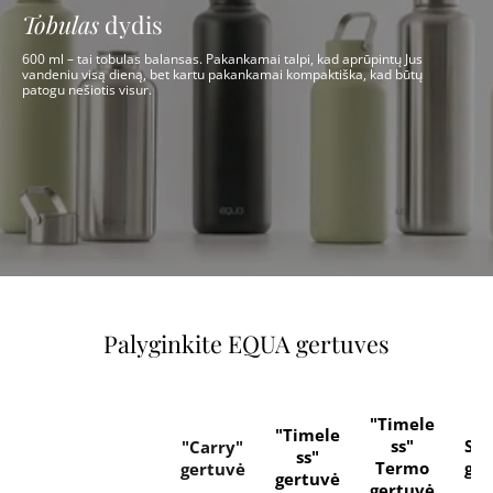
Tobulas
dydis
600 ml – tai tobulas balansas. Pakankamai talpi, kad aprūpintų Jus
vandeniu visą dieną, bet kartu pakankamai kompaktiška, kad būtų
patogu nešiotis visur.
Palyginkite EQUA gertuves
"Timele
"Timele
ss"
Sti
"Carry"
ss"
Termo
ger
gertuvė
gertuvė
gertuvė