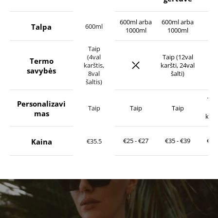
600ml arba
600ml arba
Talpa
75
600ml
1000ml
1000ml
Taip
Taip (12val
(4val
Termo
karšti, 24val
karštis,
savybės
šalti)
8val
šaltis)
Taip
Personalizavi
Taip
Taip
a
Taip
mas
kamš
Kaina
€25 - €27
€35 - €39
€24
€35.5