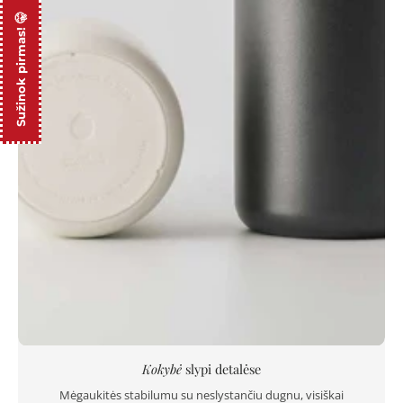
Sužinok pirmas! 🤫
Kokybė
slypi detalėse
Mėgaukitės stabilumu su neslystančiu dugnu, visiškai