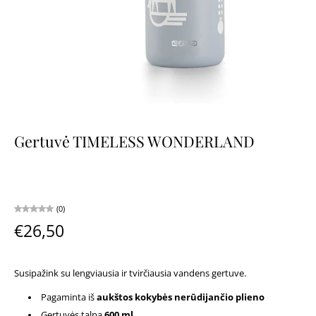
Gertuvė TIMELESS WONDERLAND
(0)
€26,50
Susipažink su lengviausia ir tvirčiausia vandens gertuve.
Pagaminta iš
aukštos kokybės nerūdijančio plieno
Gertuvės talpa
600 ml