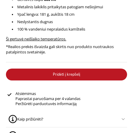
Metalinis laikiklis pritaikytas patogiam nešiojimui
Ypač lengva: 181 g, aukštis 18 cm
Neslystantis dugnas
100 % vandeniui nepralaidus kamštelis
Ši gertuvė neišlaiko temperatūros.
*Realios prekės išvaizda gali skirtis nuo produkto nuotraukos
patalpintos svetainėje.
Pridėti į krepšelį
Atsiėmimas
Paprastai paruošiama per 4 valandas
Peržiūrėti parduotuvės informaciją
Kaip prižiūrėti?