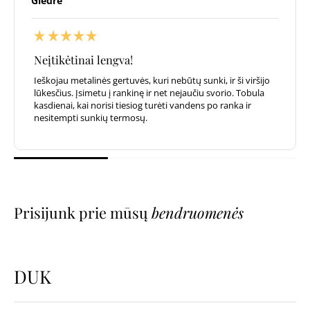
Giedrė
Neįtikėtinai lengva!
Ieškojau metalinės gertuvės, kuri nebūtų sunki, ir ši viršijo
lūkesčius. Įsimetu į rankinę ir net nejaučiu svorio. Tobula
kasdienai, kai norisi tiesiog turėti vandens po ranka ir
nesitempti sunkių termosų.
Prisijunk prie mūsų
bendruomenės
DUK