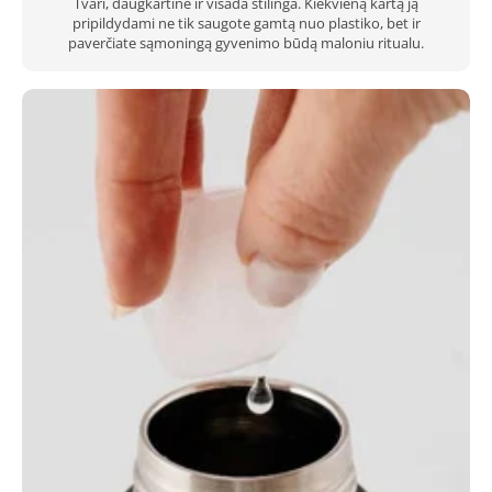
Tvari, daugkartinė ir visada stilinga. Kiekvieną kartą ją
pripildydami ne tik saugote gamtą nuo plastiko, bet ir
paverčiate sąmoningą gyvenimo būdą maloniu ritualu.