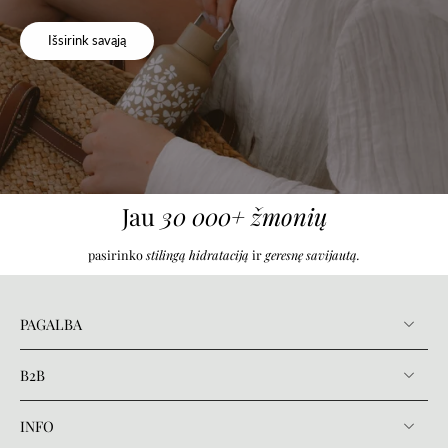
Išsirink savąją
Jau
30 000+ žmonių
pasirinko
stilingą hidrataciją
ir
geresnę savijautą.
PAGALBA
B2B
INFO