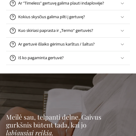
Ar "Timeless" gertuvę galima plauti indaplovėje?
Kokius skysčius galima pilti į gertuvę?
Kuo skiriasi paprasta ir „Termo“ gertuvės?
Ar gertuvė išlaiko gėrimus karštus / šaltus?
Iš ko pagaminta gertuvė?
Meilė sau, telpanti delne. Gaivus
gurkšnis būtent tada, kai jo
labiausiai reikia.