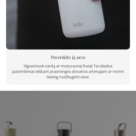
Paverskite ją
sava
Išgraviruok vardą ar motyvacinę frazę! Tai idealus
pasirinkimas ieškant prasmingos dovanos artimajam ar norint
tiesiog nudžiuginti save.